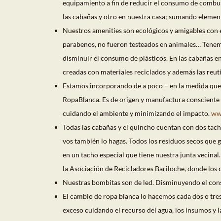
equipamiento a fin de reducir el consumo de combus
las cabañas y otro en nuestra casa; sumando eleme
Nuestros amenities son ecológicos y amigables con 
parabenos, no fueron testeados en animales… Tenem
disminuir el consumo de plásticos. En las cabañas e
creadas con materiales reciclados y además las reut
Estamos incorporando de a poco – en la medida que
RopaBlanca. Es de origen y manufactura consciente y
cuidando el ambiente y minimizando el impacto.
ww
Todas las cabañas y el quincho cuentan con dos tach
vos también lo hagas. Todos los residuos secos qu
en un tacho especial que tiene nuestra junta vecinal
la Asociación de Recicladores Bariloche, donde los c
Nuestras bombitas son de led. Disminuyendo el con
El cambio de ropa blanca lo hacemos cada dos o tres 
exceso cuidando el recurso del agua, los insumos y 