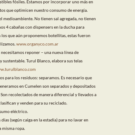
tibles fósiles. Estamos por incorporar uno más en
ntos que optimicen nuestro consumo de energía.
el medioambiente. No tienen sal agregada, no tienen
os 4 cabañas con dispensers en la ducha para
n los que aún proponemos botellitas, estas fueron
ilizamos.
www.organyco.com.ar
 necesitamos reponer – una nueva línea de
 sustentable. Turul Blanco, elabora sus telas
w.turulblanco.com
os para los residuos: separamos. Es necesario que
e generamos en Cumelen son separados y depositados
. Son recolectados de manera diferencial y llevados a
lasifican y venden para su reciclado.
sumo eléctrico.
días (según caiga en la estadía) para no lavar en
la misma ropa.