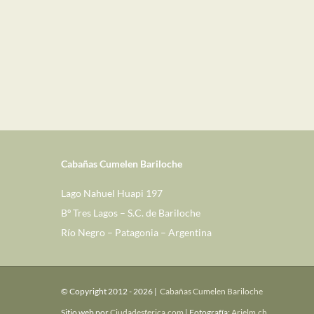
Cabañas Cumelen Bariloche
Lago Nahuel Huapi 197
Bº Tres Lagos – S.C. de Bariloche
Río Negro – Patagonia – Argentina
© Copyright 2012 -
2026 |
Cabañas Cumelen Bariloche
Sitio web por
Ciudadesferica.com
| Fotografía:
Arielm.ch