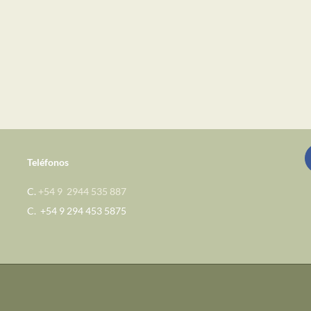
Teléfonos
C.
+54 9 2944 535 887
C. +54 9 294 453 5875